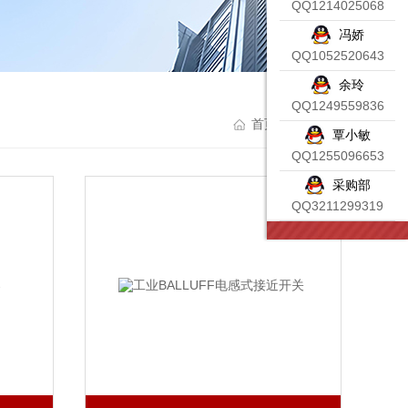
QQ1214025068
冯娇
QQ1052520643
余玲
QQ1249559836
首页
> 产品中心
覃小敏
QQ1255096653
采购部
QQ3211299319