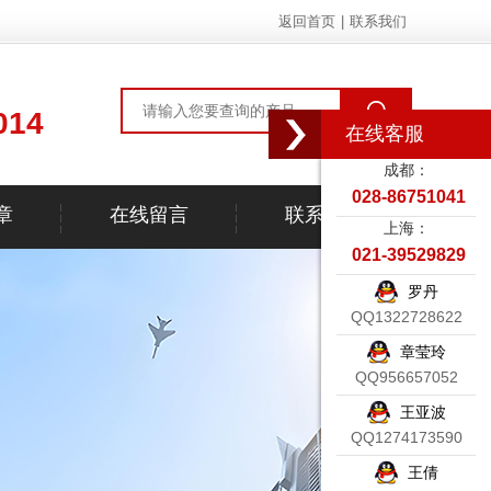
返回首页
|
联系我们
014
在线客服
成都：
028-86751041
章
在线留言
联系我们
上海：
021-39529829
罗丹
QQ1322728622
章莹玲
QQ956657052
王亚波
QQ1274173590
王倩