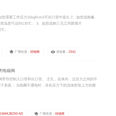
0
、如您需要工作压力16kgf/cm2可在订货中提出 2、如您选购氟
介质温度可达到130℃； 3、如您选购三元乙丙胶膜片
0℃。
厂商性质：
经销商
浏览量：
2541
常闭电磁阀
磁阀带导控制入口管和出口管。 主孔，在体内，过压力之间的不
下表面： 当线圈不通电时，存在压力下的流体腔室上方的膜
1W4KJB250-AD
厂商性质：
经销商