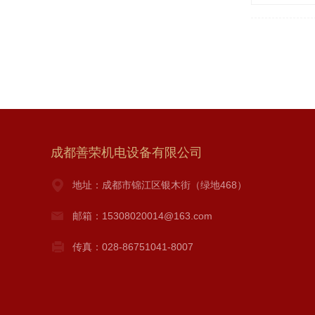
成都善荣机电设备有限公司
地址：成都市锦江区银木街（绿地468）
邮箱：15308020014@163.com
传真：028-86751041-8007