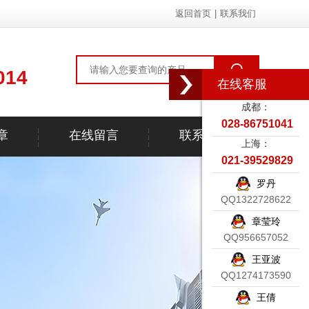
返回首页
|
联系我们
014
在线客服
成都：
028-86751041
章
在线留言
联系我们
上海：
021-39529829
罗丹
QQ1322728622
章莹玲
QQ956657052
王亚波
QQ1274173590
王倩