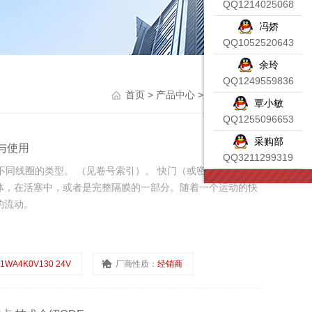
QQ1214025068
冯娇
QQ1052520643
余玲
QQ1249559836
首页
>
产品中心
>
意大利ODE
>
覃小敏
QQ1255096653
采购部
装与使用
QQ3211299319
不同线圈的类型。 （见卷号索引）。 快门（或密封垫圈）：
体，在活塞中，或者是完整隔膜的一部分。随着一个运动的快
的流动。
1WA4K0V130 24V
厂商性质：
经销商