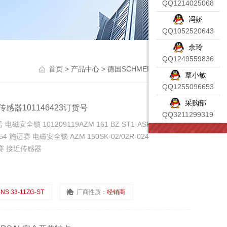
QQ1214025068
冯娇
QQ1052520643
余玲
QQ1249559836
首页
>
产品中心
>
德国SCHMERSAL施迈赛
>
覃小敏
QQ1255096653
采购部
性传感器101146423订货号
QQ3211299319
电磁安全锁 101209119AZM 161 BZ ST1-ASR 施迈赛限位
2654 施迈赛 电磁安全锁 AZM 150SK-02/02R-024
 施迈赛 接近传感器
NS 33-11ZG-ST
厂商性质：
经销商