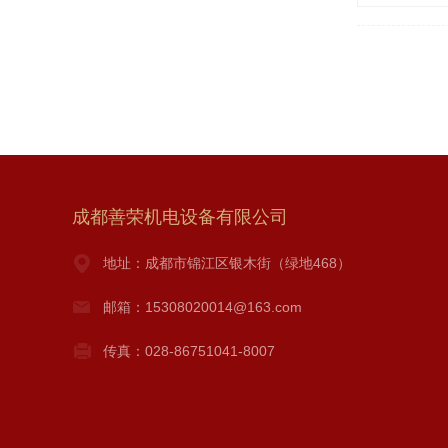
成都善荣机电设备有限公司
地址：成都市锦江区银木街（绿地468）
邮箱：15308020014@163.com
传真：028-86751041-8007