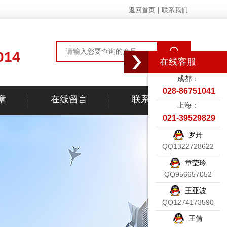
返回首页
|
联系我们
014
在线客服
成都：
028-86751041
章
在线留言
联系我们
上海：
021-39529829
罗丹
QQ1322728622
章莹玲
QQ956657052
王亚波
QQ1274173590
王倩