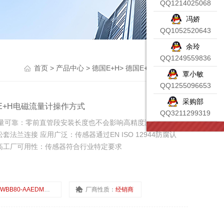
QQ1214025068
冯娇
QQ1052520643
余玲
QQ1249559836
首页
>
产品中心
>
德国E+H
>
德国E+H电磁流量计
覃小敏
QQ1255096653
采购部
功能E+H电磁流量计操作方式
QQ3211299319
 测量可靠：零前直管段安装长度也不会影响高精度测量值，无压
法兰连接 应用广泛：传感器通过EN ISO 12944防腐认
高工厂可用性：传感器符合行业特定要求
WBB80-AAEDMMKA0AU
厂商性质：
经销商