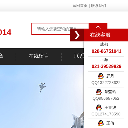
返回首页
|
联系我们
014
在线客服
成都：
028-86751041
章
在线留言
联系我们
上海：
021-39529829
罗丹
QQ1322728622
章莹玲
QQ956657052
王亚波
QQ1274173590
王倩