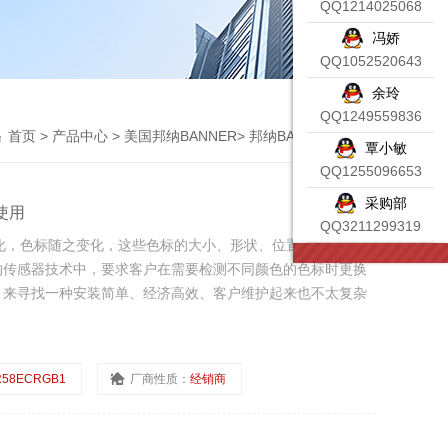
QQ1214025068
冯娇
QQ1052520643
余玲
QQ1249559836
首页
>
产品中心
>
美国邦纳BANNER
>
邦纳BANNER传感器
覃小敏
QQ1255096653
采购部
使用
QQ3211299319
化，色标随之变化，这些色标的大小、形状、位置、颜色和半
用的传感器技术中，要求客户在需要检测不同颜色的色标时更换
纳，来寻找一种安装简单、经济高效、客户维护起来也不太复杂
R58ECRGB1
厂商性质：
经销商