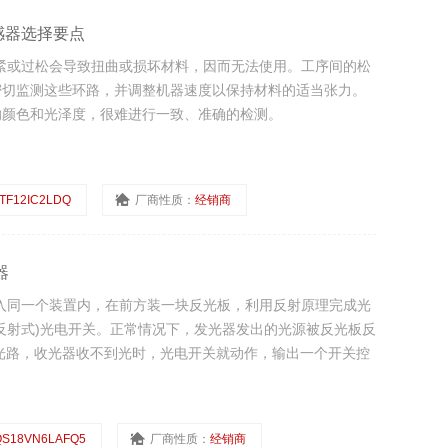
传感器选择要点
力过紧或过松会导致扭曲或损坏材料，因而无法使用。工序间的松
密切监测这些环路，并调整机器速度以保持材料的适当张力。
的颜色和光泽度，很难进行一致、准确的检测。
TF12IC2LDQ
厂商性质：
经销商
器
器装入同一个装置内，在前方装一块反光板，利用反射原理完成光
反射式)光电开关。正常情况下，发光器发出的光源被反光板反
光路，收光器收不到光时，光电开关就动作，输出一个开关控
QS18VN6LAFQ5
厂商性质：
经销商