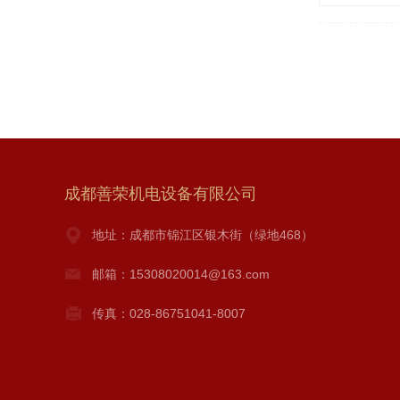
成都善荣机电设备有限公司
地址：成都市锦江区银木街（绿地468）
邮箱：15308020014@163.com
传真：028-86751041-8007