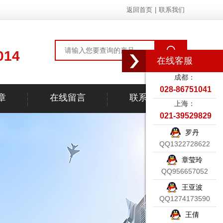
返回首页
|
联系我们
014
在线客服
成都：
028-86751041
章
在线留言
联系我们
上海：
021-39529829
罗丹
QQ1322728622
章莹玲
QQ956657052
王亚波
QQ1274173590
王倩