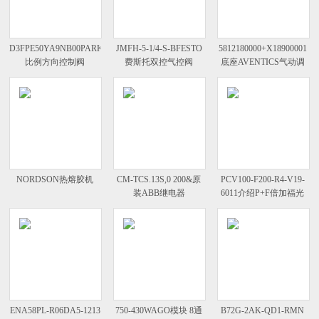
D3FPE50YA9NB00PARKER
JMFH-5-1/4-S-BFESTO
5812180000+X18900001
比例方向控制阀
费斯托双控气控阀
底座AVENTICS气动调
压阀
NORDSON热熔胶机
CM-TCS.13S,0 200&原
PCV100-F200-R4-V19-
装ABB继电器
6011介绍P+F倍加福光
学读头的工作性能
ENA58PL-R06DA5-1213
750-430WAGO模块 8通
B72G-2AK-QD1-RMN