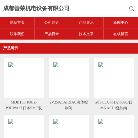
成都善荣机电设备有限公司
网站首页
公司简介
产品展示
新闻中心
联系我们
产品目录
技术文章
在线留言
产品展示
MDBT63-100JZ-
2V25025AIRTAC流体控
G01-E3X-R-D2-5596J日
P3DWASE日本SMC双
制阀
本NACHI叠加阀
作用磁性开关