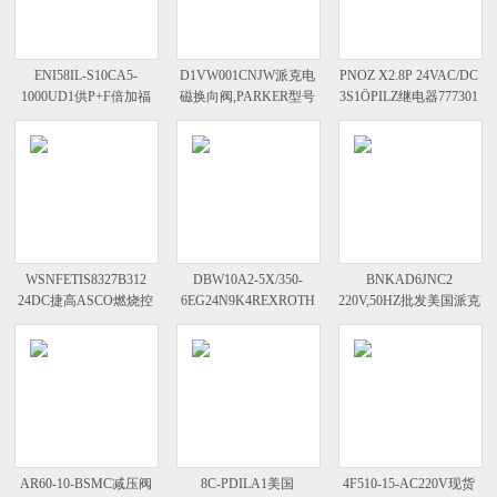
ENI58IL-S10CA5-
D1VW001CNJW派克电
PNOZ X2.8P 24VAC/DC
1000UD1供P+F倍加福
磁换向阀,PARKER型号
3S1ÖPILZ继电器777301
增量型编码器 空心轴
构成
结构分析
WSNFETIS8327B312
DBW10A2-5X/350-
BNKAD6JNC2
24DC捷高ASCO燃烧控
6EG24N9K4REXROTH
220V,50HZ批发美国派克
制电磁阀安装及使用
溢流阀,力士乐相关应用
PARKER气动电磁阀
AR60-10-BSMC减压阀
8C-PDILA1美国
4F510-15-AC220V现货