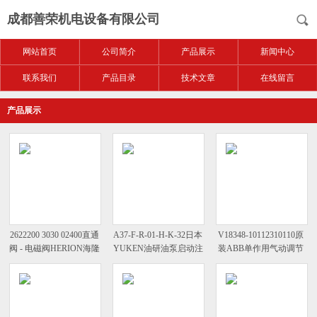
成都善荣机电设备有限公司
网站首页
公司简介
产品展示
新闻中心
联系我们
产品目录
技术文章
在线留言
产品展示
2622200 3030 02400直通
A37-F-R-01-H-K-32日本
V18348-10112310110原
阀 - 电磁阀HERION海隆
YUKEN油研油泵启动注
装ABB单作用气动调节
使用注意
意事项
阀定位器