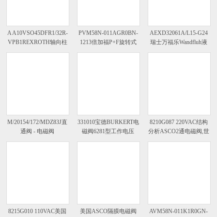
A A10VSO45DFR1/32R-
PVM58N-011AGR0BN-
AEXD32061A/L15-G24
VPB1REXROTH轴向柱
1213倍加福P+F旋转式
瑞士万福乐Wandfluh液
塞泵泵头
编码器工作样册
压式电磁阀有货
M/20154/172/MDZ83J直
331010宝德BURKERT电
8210G087 220VAC结构
通阀 - 电磁阀
磁阀6281型工作电压
分析ASCO2通电磁阀,世
NORGREN选型参数
格
8215G010 110VAC美国
美国ASCO隔膜电磁阀
AVM58N-011K1R0GN-