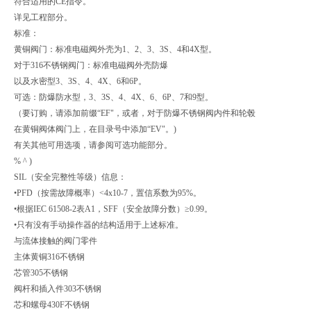
符合适用的CE指令。
详见工程部分。
标准：
黄铜阀门：标准电磁阀外壳为1、2、3、3S、4和4X型。
对于316不锈钢阀门：标准电磁阀外壳防爆
以及水密型3、3S、4、4X、6和6P。
可选：防爆防水型，3、3S、4、4X、6、6P、7和9型。
（要订购，请添加前缀“EF"，或者，对于防爆不锈钢阀内件和轮毂
在黄铜阀体阀门上，在目录号中添加“EV"。)
有关其他可用选项，请参阅可选功能部分。
% ^ )
SIL（安全完整性等级）信息：
•PFD（按需故障概率）<4x10-7，置信系数为95%。
•根据IEC 61508-2表A1，SFF（安全故障分数）≥0.99。
•只有没有手动操作器的结构适用于上述标准。
与流体接触的阀门零件
主体黄铜316不锈钢
芯管305不锈钢
阀杆和插入件303不锈钢
芯和螺母430F不锈钢