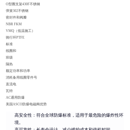
O型圈支架430F不锈钢
弹簧302不锈钢
密封件和阀瓣
NBR FKM
VMQ（低温施工）
骑行环PTFE
标准
线圈和
班级
隔热
额定功率和功率
消耗备用线圈零件号
直流电
瓦特
AC通用防爆
美国ASCO防爆电磁阀优势
高安全性：符合全球防爆标准，适用于最危险的爆炸性环
境。
高可靠性：长寿命设计，减少维护成本和停机时间。