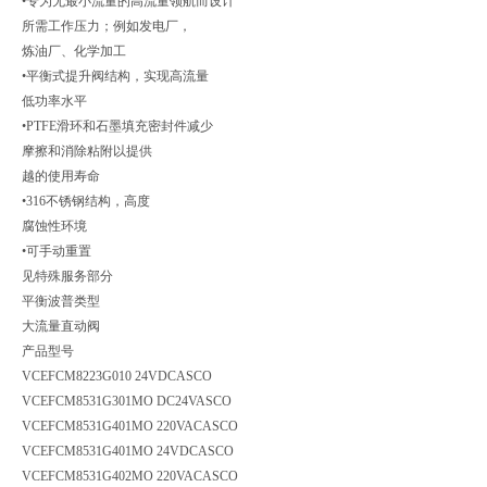
•专为无最小流量的高流量领航而设计
所需工作压力；例如发电厂，
炼油厂、化学加工
•平衡式提升阀结构，实现高流量
低功率水平
•PTFE滑环和石墨填充密封件减少
摩擦和消除粘附以提供
越的使用寿命
•316不锈钢结构，高度
腐蚀性环境
•可手动重置
见特殊服务部分
平衡波普类型
大流量直动阀
产品型号
VCEFCM8223G010 24VDC
ASCO
VCEFCM8531G301MO DC24V
ASCO
VCEFCM8531G401MO 220VAC
ASCO
VCEFCM8531G401MO 24VDC
ASCO
VCEFCM8531G402MO 220VAC
ASCO