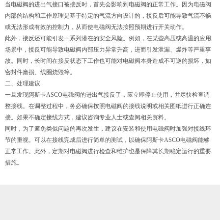
当电磁阀的进出气接口被接反时，首先会影响到电磁阀的正常工作。因为电磁阀
内部的结构和工作原理是基于特定的气流方向设计的，接反后可能导致气流不畅
或无法形成有效的控制力，从而使电磁阀无法按照预期进行开关动作。
此外，接反还可能引发一系列潜在的安全风险。例如，在某些高压或高温的应用
场景中，接反可能导致电磁阀内部压力异常升高，进而引发泄漏、爆炸等严重事
故。同时，长时间在接反状态下工作也可能对电磁阀本身造成不可逆的损坏，如
密封件磨损、线圈烧毁等。
二、处理建议
一旦发现阿斯卡ASCO电磁阀的进出气接反了，应立即停止使用，并尽快检查调
整接线。在调整过程中，务必确保按照电磁阀的接线说明或相关图纸进行正确连
接。如果不确定接线方式，建议咨询专业人士或查阅相关资料。
同时，为了避免类似问题的再次发生，建议在安装和使用电磁阀时加强对接线环
节的重视。可以在接线完成后进行简单的测试，以确保阿斯卡ASCO电磁阀能够
正常工作。此外，定期对电磁阀进行检查和维护也是保障其长期稳定运行的重要
措施。