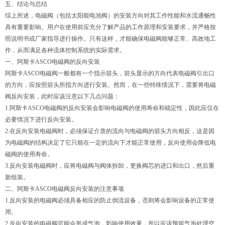
五、结论与总结
综上所述，电磁阀（包括太阳能电池阀）的安装方向对其工作性能和水流通畅性
具有重要影响。用户在使用前应充分了解产品的工作原理和安装要求，并严格按
照说明书或厂家指导进行操作。只有这样，才能确保电磁阀能够正常、高效地工
作，从而满足各种流体控制系统的实际需求。
一、阿斯卡ASCO电磁阀的反向安装
阿斯卡ASCO电磁阀一般都有一个指示箭头，箭头显示的方向代表电磁阀引出口
的方向，应按照箭头所指方向进行安装。然而，在一些特殊情况下，需要将电磁
阀反向安装，此时应该注意以下几点问题：
1.阿斯卡ASCO电磁阀的反向安装会影响电磁阀的使用寿命和稳定性，因此应仅在
必要情况下进行反向安装。
2.在反向安装电磁阀时，必须保证介质的流向与电磁阀的箭头方向相反，这是因
为电磁阀的结构决定了它只能在一定的流向下才能正常使用，反向使用会降低电
磁阀的使用寿命。
3.反向安装电磁阀时，应将电磁阀与阀体拆卸，更换阀芯的进口和出口，然后重
新组装。
二、阿斯卡ASCO电磁阀反向安装的注意事项
1.反向安装的电磁阀必须具备相应的防止倒流设备，否则将会影响设备的正常使
用。
2.反向安装的电磁阀可能会形成气泡，影响使用效果，所以应该预留气泡处理空