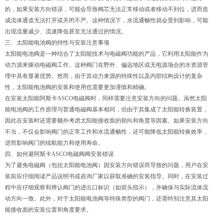
的，如果安装方向错误，可能会导致阀芯无法正常移动或者移动不到位，进而造
成流体通道无法打开或关闭不严。这种情况下，水流通畅性就会受到影响，可能
出现流量减少、流速降低甚至无法通过的情况。
三、太阳能电池阀的特性与安装注意事项
太阳能电池阀是一种结合了太阳能技术与电磁阀功能的产品，它利用太阳能作为
动力源来驱动电磁阀工作。这种阀门在野外、偏远地区或无电源场合的水资源管
理中具有显著优势。然而，由于其动力来源的特殊性以及内部结构设计的复杂
性，太阳能电池阀的安装和使用也需要更加谨慎和精确。
在安装太阳能阿斯卡ASCO电磁阀时，同样需要注意安装方向的问题。虽然太阳
能电池阀的工作原理与普通电磁阀基本相同，但由于其集成了太阳能转换装置，
因此在安装时还需要额外考虑太阳能接收面的朝向和角度等因素。如果安装方向
不当，不仅会影响阀门的正常工作和水流通畅性，还可能降低太阳能转换效率，
进而影响阀门的续航能力和使用寿命。
四、如何避阿斯卡ASCO电磁阀阀安装错误
为了避免电磁阀（包括太阳能电池阀）因安装方向错误而导致的问题，用户在安
装前应仔细阅读产品说明书或咨询厂家以获取准确的安装指导。同时，在安装过
程中应仔细观察和辨认阀门的进出口标识（如箭头指示），并确保与实际流体流
动方向一致。此外，对于太阳能电池阀等特殊类型的阀门，还需特别注意其太阳
能接收面的安装位置和角度要求。