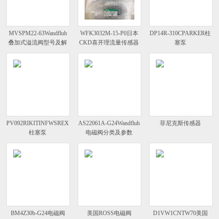
MVSPM22-63Wandfluh
WFK3032M-15-P0日本
DP14R-310CPARKER柱
叠加式溢流阀型号及解
CKD喜开理流量传感器
塞泵
析
WFK系列
PV092RIKITINFWSREXROTH
AS22061A-G24Wandfluh
菲尼克斯传感器
柱塞泵
电磁阀分类及参数
BM4Z30b-G24电磁阀
美国ROSS电磁阀
D1VW1CNTW70美国