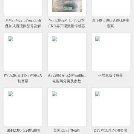
MVSPM22-63Wandfluh
WFK3032M-15-P0日本
DP14R-310CPARKER柱
叠加式溢流阀型号及解
CKD喜开理流量传感器
塞泵
析
WFK系列
PV092RIKITINFWSREXROTH
AS22061A-G24Wandfluh
菲尼克斯传感器
柱塞泵
电磁阀分类及参数
BM4Z30b-G24电磁阀
美国ROSS电磁阀
D1VW1CNTW70美国