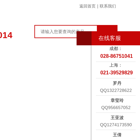
返回首页
|
联系我们
014
在线客服
成都：
028-86751041
章
在线留言
联系我们
上海：
021-39529829
罗丹
QQ1322728622
章莹玲
QQ956657052
王亚波
QQ1274173590
王倩