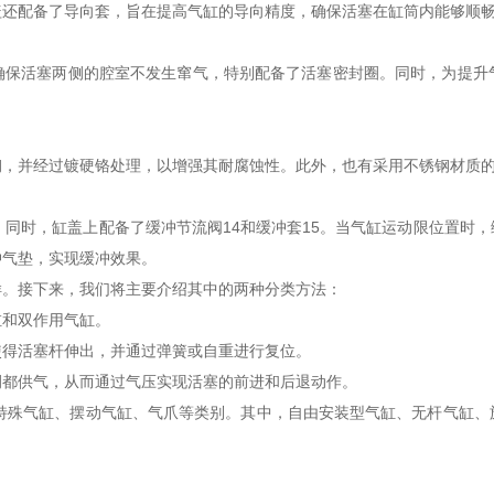
盖还配备了导向套，旨在提高气缸的导向精度，确保活塞在缸筒内能够顺
确保活塞两侧的腔室不发生窜气，特别配备了活塞密封圈。同时，为提升
钢，并经过镀硬铬处理，以增强其耐腐蚀性。此外，也有采用不锈钢材质
。同时，缸盖上配备了缓冲节流阀14和缓冲套15。当气缸运动限位置时
冲气垫，实现缓冲效果。
样。接下来，我们将主要介绍其中的两种分类方法：
缸和双作用气缸。
使得活塞杆伸出，并通过弹簧或自重进行复位。
侧都供气，从而通过气压实现活塞的前进和后退动作。
、特殊气缸、摆动气缸、气爪等类别。其中，自由安装型气缸、无杆气缸