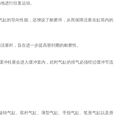
畅地进行往复运动。
气缸的导向性能，还增设了耐磨环，从而保障活塞在缸筒内的
的活塞杆，旨在进一步提高密封圈的耐磨性。
，缓冲柱塞会进入缓冲套内，此时气缸的排气必须经过缓冲节流
、旋转气缸、双杆气缸、薄型气缸、手指气缸、笔形气缸以及滑