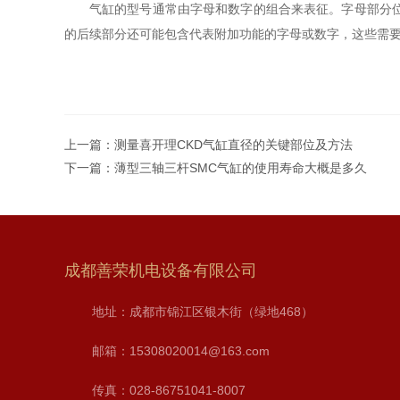
气缸的型号通常由字母和数字的组合来表征。字母部分
的后续部分还可能包含代表附加功能的字母或数字，这些需
上一篇：
测量喜开理CKD气缸直径的关键部位及方法
下一篇：
薄型三轴三杆SMC气缸的使用寿命大概是多久
成都善荣机电设备有限公司
地址：成都市锦江区银木街（绿地468）
邮箱：15308020014@163.com
传真：028-86751041-8007