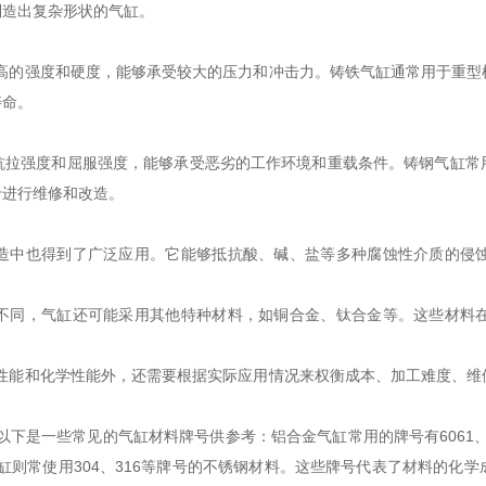
制造出复杂形状的气缸。
较高的强度和硬度，能够承受较大的压力和冲击力。铸铁气缸通常用于重
寿命。
抗拉强度和屈服强度，能够承受恶劣的工作环境和重载条件。铸钢气缸常
于进行维修和改造。
造中也得到了广泛应用。它能够抵抗酸、碱、盐等多种腐蚀性介质的侵
。
不同，气缸还可能采用其他特种材料，如铜合金、钛合金等。这些材料
理性能和化学性能外，还需要根据实际应用情况来权衡成本、加工难度、
下是一些常见的气缸材料牌号供参考：铝合金气缸常用的牌号有6061、60
而不锈钢气缸则常使用304、316等牌号的不锈钢材料。这些牌号代表了材料