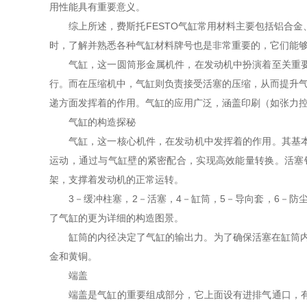
用性能具有重要意义。
综上所述，费斯托FESTO气缸常用材料主要包括铝合
时，了解并熟悉各种气缸材料牌号也是非常重要的，它们能
气缸，这一圆筒形金属机件，在发动机中扮演着至关重
行。而在压缩机中，气缸则负责接受活塞的压缩，从而提升气
递方面发挥着的作用。气缸的应用广泛，涵盖印刷（如张力
气缸的构造探秘
气缸，这一核心机件，在发动机中发挥着的作用。其基
运动，通过与气缸壁的紧密配合，实现高效能量转换。活塞
架，支撑着发动机的正常运转。
3－缓冲柱塞，2－活塞，4－缸筒，5－导向套，6－防尘
了气缸的更为详细的构造图景。
缸筒的内径决定了气缸的输出力。为了确保活塞在缸筒内
金和黄铜。
端盖
端盖是气缸的重要组成部分，它上面设有进排气通口，