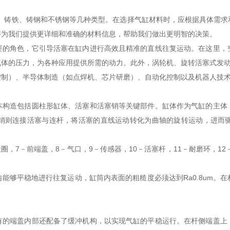
金、铸铁、铸钢和不锈钢等几种类型。在选择气缸材料时，应根据具体需
够为我们提供更详细和准确的材料信息，帮助我们做出更明智的决策。
要的角色，它引导活塞在缸内进行高效且精准的直线往复运动。在这里，
体的压力，为各种应用提供所需的动力。此外，涡轮机、旋转活塞式发动
控制）、半导体制造（如点焊机、芯片研磨）、自动化控制以及机器人技
本构造包括圆柱形缸体、活塞和活塞销等关键部件。缸体作为气缸的主体
销则连接活塞与连杆，将活塞的直线运动转化为曲轴的旋转运动，进而
圈，7－前端盖，8－气口，9－传感器，10－活塞杆，11－耐磨环，1
能够平稳地进行往复运动，缸筒内表面的粗糙度必须达到Ra0.8um。
有的端盖内部还配备了缓冲机构，以实现气缸的平稳运行。在杆侧端盖上