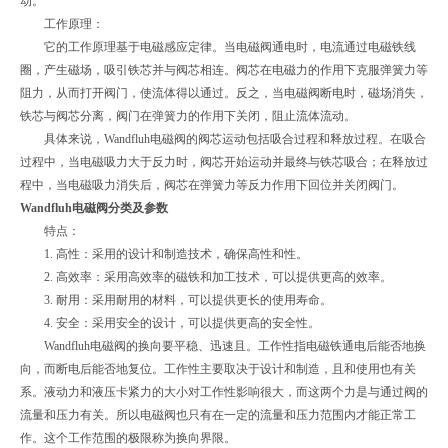
动。
工作原理：
它的工作原理基于电磁感应定律。当电磁阀通电时，电流通过电磁铁线
圈，产生磁场，吸引铁芯并与阀芯相连。阀芯在电磁力的作用下克服弹簧力等
阻力，从而打开阀门，使流体得以通过。反之，当电磁阀断电时，磁场消失，
铁芯与阀芯分离，阀门在弹簧力的作用下关闭，阻止流体流动。
具体来说，Wandfluh电磁阀的阀芯运动包括吸合过程和释放过程。在吸合
过程中，当电磁吸力大于反力时，阀芯开始运动并最终与铁芯吸合；在释放过
程中，当电磁吸力消失后，阀芯在弹簧力等反力作用下回位并关闭阀门。
Wandfluh电磁阀分类及参数
特点：
1. 高性：采用的设计和制造技术，确保高性和性。
2. 高效率：采用高效率的磁铁和加工技术，可以提供更高的效率。
3. 耐用：采用耐用的材料，可以提供更长的使用寿命。
4. 安全：采用安全的设计，可以提供更高的安全性。
Wandfluh电磁阀的换向要平稳、迅速且。工作性指电磁铁通电后能否地换
向，而断电后能否地复位。工作性主要取决于设计和制造，且和使用也有关
系。液动力和液压卡紧力的大小对工作性影响很大，而这两个力是与通过阀的
流量和压力有关。所以电磁阀也只有在一定的流量和压力范围内才能正常工
作。这个工作范围的极限称为换向界限。