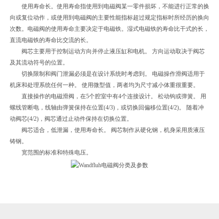
使用寿命长。使用寿命指使用到电磁阀某一零件损坏，不能进行正常的换
向或复位动作，或使用到电磁阀的主要性能指标超过规定指标时所经历的换向
次数。电磁阀的使用寿命主要决定于电磁铁。湿式电磁铁的寿命比干式的长，
直流电磁铁的寿命比交流的长。
阀芯主要用于控制运动方向并停止液压缸和电机。 方向运动取决于阀芯
及其流动符号的位置。
切换限制和阀门泄漏必须是在设计系统时考虑到。 电磁操作滑阀适用于
机床和处理系统任何一种。 使用微型值，两者均为尺寸减小体重很重要。
直接操作的电磁滑阀，在5个腔室中有4个连接设计。 松动钩或弹簧。 用
螺线管断电，线轴由弹簧保持在位置(4/3)，或切换回偏移位置(4/2)。 随着冲
动阀芯(4/2)，阀芯通过止动件保持在切换位置。
阀芯适合，低泄漏，使用寿命长。 阀芯制作从硬化钢，机身采用质液压
铸钢。
宽范围的标准和特殊电压。