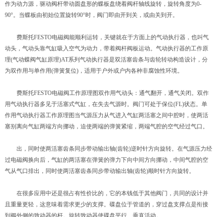
作为动力源，驱动阀杆带动圆盘形的蝶板盘绕着阀杆轴线旋转，旋转角度为0-
90°。当蝶板由初始位置旋转90°时，阀门即由开到关，或由关到开。
费斯托FESTO电磁阀能顺利运转，关键就在于方面上的气动执行器，也叫气
动头，气动头靠气缸吸入空气为动力，带着阀杆阀板运动。气动执行器的工作原
理(气动蝶阀气缸原理)AT系列气动执行器是双活塞齿条与齿轮转动构造设计，分
为双作用与单作用(弹簧复位)，适用于户外或户内各种非腐蚀性环境。
费斯托FESTO电磁阀工作原理图双作用气动头：通气翻开，通气关闭。双作
用气动执行器多见于活塞式气缸，在失去气源时。阀门可处于保位(FL)状态。单
作用气动执行器工作原理图当气源压力从气进入气缸两活塞之间中腔时，使两活
塞别离向气缸两端方向挪动，迫使两端的弹簧紧缩，两端气腔的空气经过气口。
出，同时使两活塞齿条同步带动输出轴(齿轮)逆时针方向旋转。在气源压力经
过电磁阀换向后，气缸的两活塞在弹簧的弹力下向中间方向挪动，中间气腔的空
气从气口排出，同时使两活塞齿条同步带动输出轴(齿轮)顺时针方向旋转。
在很多应用中还是很占有性价比的，它的本钱低于其他阀门，共同的设计并
且重量更轻，这意味着需求更少的支撑。碟盘位于管道的，穿过盘支撑点是衔接
到阀外侧的致动器的杆。旋转致动器使碟盘平行、垂直活动。