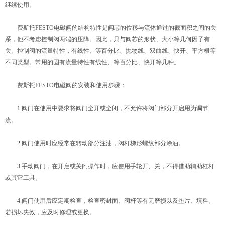
继续使用。
费斯托FESTO电磁阀的结构特性是阀芯的位移与流体通过的截面积之间的关
系，他不考虑控制阀两端的压降。因此，只与阀芯的形状、大小等几何因子有
关。控制阀的流量特性，有线性、等百分比、抛物线、双曲线、快开、平方根等
不同类型。常用的固有流量特性有线性、等百分比、快开等几种。
费斯托FESTO电磁阀的安装和使用步骤：
1.阀门在使用中要求将阀门全开或全闭，不允许将阀门部分开启用为调节
流。
2.阀门使用时应经常在转动部分注油，阀杆梯形螺纹部分涂油。
3.手动阀门，在开启或关闭操作时，应使用手轮开、关，不得借助辅助杠杆
或其它工具。
4.阀门使用后应定期检查，检查密封面、阀杆等有无磨损以及垫片、填料。
若损坏失效，应及时修理或更换。