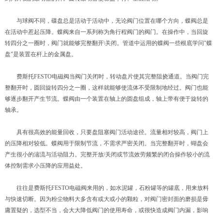
与球阀不同，碟盘总是活动于活动中，无论阀门位置在哪个方向，蝶阀总是
在活动中惹起压降。蝶阀来自一系列称为角行程阀门的阀门。在操作中，当回旋
转四分之一圈时，阀门就能够完整翻开\关闭。管道中运用的蝶阀一些根底学问"蝶
盘"是装置在杆上的金属盘。
费斯托FESTO电磁阀当阀门关闭时，转动盘片使其完整阻挠通道。当阀门完
整翻开时，圆回旋转四分之一圈，这样就能够使流体不受限制地经过。阀门也能
够逐步翻开产生节流。蝶阀由一个装置在轴上的圆盘组成，轴上带有便于旋转的
轴承。
具有很高效的能量回收，只要盘阻塞阀门活动途径。流量相对较高，阀门上
的压降相对较低。蝶阀用于限制节流，不需求严密关闭。当完整翻开时，蝴盘会
产生很小的湍流与活动阻力。完整开放/关闭或节流效劳频繁的闭合操作较小的流
体控制需求小压降的应用益处。
往往是费斯托FESTO电磁阀来用的，如水泥罐，石粉罐等的罐底，用来放料
与快速切断。因为粉尘物料大多含有或大或小的颗粒，对阀门密封面的磨损是毋
庸置疑的，选型不当，会大大降低阀门的使用寿命，或很快造成阀门内漏，影响