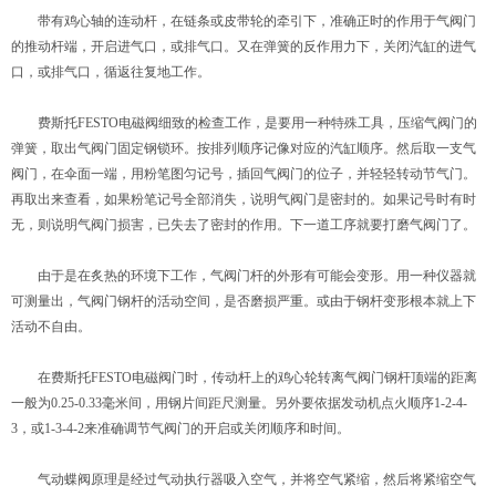
带有鸡心轴的连动杆，在链条或皮带轮的牵引下，准确正时的作用于气阀门
的推动杆端，开启进气口，或排气口。又在弹簧的反作用力下，关闭汽缸的进气
口，或排气口，循返往复地工作。
费斯托FESTO电磁阀细致的检查工作，是要用一种特殊工具，压缩气阀门的
弹簧，取出气阀门固定钢锁环。按排列顺序记像对应的汽缸顺序。然后取一支气
阀门，在伞面一端，用粉笔图匀记号，插回气阀门的位子，并轻轻转动节气门。
再取出来查看，如果粉笔记号全部消失，说明气阀门是密封的。如果记号时有时
无，则说明气阀门损害，已失去了密封的作用。下一道工序就要打磨气阀门了。
由于是在炙热的环境下工作，气阀门杆的外形有可能会变形。用一种仪器就
可测量出，气阀门钢杆的活动空间，是否磨损严重。或由于钢杆变形根本就上下
活动不自由。
在费斯托FESTO电磁阀门时，传动杆上的鸡心轮转离气阀门钢杆顶端的距离
一般为0.25-0.33毫米间，用钢片间距尺测量。另外要依据发动机点火顺序1-2-4-
3，或1-3-4-2来准确调节气阀门的开启或关闭顺序和时间。
气动蝶阀原理是经过气动执行器吸入空气，并将空气紧缩，然后将紧缩空气