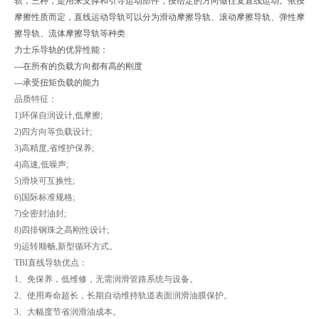
轨，三种，是用来支撑和引导运动部件，按给定的方向做往复直线运动。依按
摩擦性质而定，直线运动导轨可以分为滑动摩擦导轨、滚动摩擦导轨、弹性摩
擦导轨、流体摩擦导轨等种类
力士乐导轨的优异性能：
---在所有的负载方向都有高的刚度
---承受扭矩负载的能力
品质特征：
1)环保自润设计,低摩擦;
2)四方向等负载设计;
3)高精度,省维护保养;
4)高速,低噪声;
5)滑块可互换性;
6)国际标准规格;
7)全密封油封;
8)四排钢珠之高刚性设计;
9)运转顺畅,新型循环方式。
TBI直线导轨优点：
1、免保养，低维修，无需润滑管路系统与设备。
2、使用寿命超长，长期自动维持轨道表面润滑油膜保护。
3、大幅度节省润滑油成本。