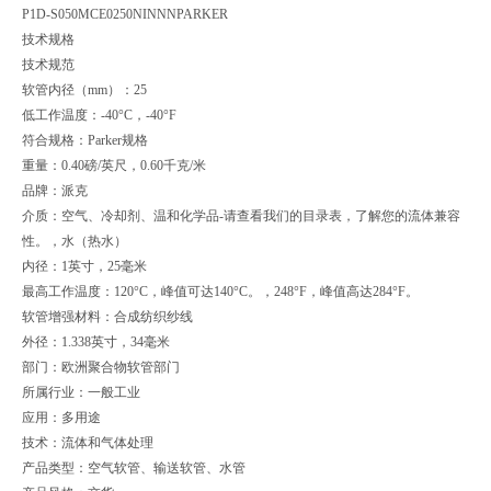
P1D-S050MCE0250NINNN
PARKER
技术规格
技术规范
软管内径（mm）：25
低工作温度：-40°C，-40°F
符合规格：Parker规格
重量：0.40磅/英尺，0.60千克/米
品牌：派克
介质：空气、冷却剂、温和化学品-请查看我们的目录表，了解您的流体兼容
性。，水（热水）
内径：1英寸，25毫米
最高工作温度：120°C，峰值可达140°C。，248°F，峰值高达284°F。
软管增强材料：合成纺织纱线
外径：1.338英寸，34毫米
部门：欧洲聚合物软管部门
所属行业：一般工业
应用：多用途
技术：流体和气体处理
产品类型：空气软管、输送软管、水管