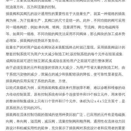
单一，主要实现液路的通或断，与普通液压控制阀组合使用时，才能实现对系
统油液方向、压力和流量的控制。
插装阀和其阀孔的设计通用性的重要性在于大批量生产。就某一种规格的插装
阀为例，为了批量生产，其阀口的尺寸是统一的。此外，不同功能的阀可采用
同一规格阀腔，例如:单向阀、锥阀、流量调节阀、节流阀、两位电磁阀等
等。如果同一规格、不同功能的阀无法采用不同阀体，那么阀块的加工成本势
必增加，插装阀的优势就不复存在。
批量生产的对用户益处在阀块还未装配线终点时就已显现。采用插装阀设计的
整套控制系统可为用户大大减少制造工时;该控制系统的每个元件在组装成集
成阀块前就可进行独立测试;集成块在发给用户之前就可进行整体测试
由于必须安装的元件和连接的管路大大减少，为用户节省大量的制造工时。由
于系统污染物的减少，泄漏点的减少和装配错误的降低，使可靠性显著提高。
插装阀的应用实现了系统的高效、方便。
以轮式装载机为例，采用插装阀集成块来代替故障不断、难以诊断和维修的动
力传动控制装置。原有控制系统有60多个连接管件和19个独立元件。用来替代
的整体特制集成块上只有11个管件和17个元件。体积为12 x 4 x 5立方英寸，是
原系统所占空间的20%。
插装阀在流体控制功能的领域的使用种类比较广泛，已应用的元件有是电磁换
向阀，单向阀，溢流阀，减压阀，流量控制阀和顺序阀。通用性在流体动力回
路设计和机械实用性的延伸，充分展示了插装阀对系统设计者和应用者的重要