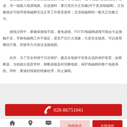
连，另一端接入电源电路。在连接时，要注意区分正负极(对于直流电磁阀)，正负
极接反可能导致电磁阀无法正常工作甚至损坏；交流电磁阀则一般无正负极之
分。
接线过程中，要确保接线牢固，避免虚接。FESTO电磁阀虚接可能会引起接
触不良，导致电磁阀工作不稳定，甚至产生打火现象，引发安全隐患。可以使用
螺丝拧紧、焊接等方式保证连接稳固。
此外，为了安全和便于日后维护，建议在电路中安装合适的保护装置，如熔
断器，当电路出现异常时，熔断器能及时切断电路，保护电磁阀和整个电路系
统。同时，要做好线路的绝缘处理，防止漏电。
028-86751041
川公网安备 51010702001158号
热线电话
在线询价