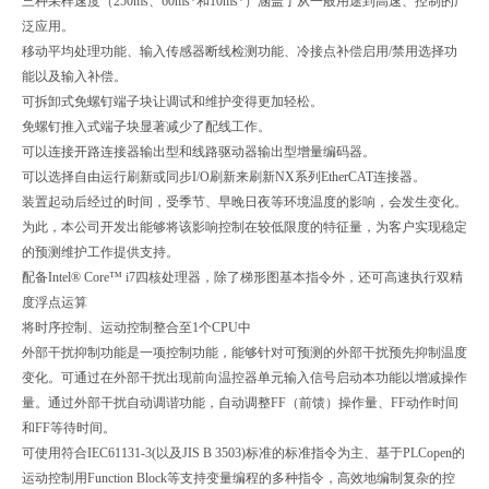
三种采样速度（250ms、60ms*和10ms*）涵盖了从一般用途到高速、控制的广
泛应用。
移动平均处理功能、输入传感器断线检测功能、冷接点补偿启用/禁用选择功
能以及输入补偿。
可拆卸式免螺钉端子块让调试和维护变得更加轻松。
免螺钉推入式端子块显著减少了配线工作。
可以连接开路连接器输出型和线路驱动器输出型增量编码器。
可以选择自由运行刷新或同步I/O刷新来刷新NX系列EtherCAT连接器。
装置起动后经过的时间，受季节、早晚日夜等环境温度的影响，会发生变化。
为此，本公司开发出能够将该影响控制在较低限度的特征量，为客户实现稳定
的预测维护工作提供支持。
配备Intel® Core™ i7四核处理器，除了梯形图基本指令外，还可高速执行双精
度浮点运算
将时序控制、运动控制整合至1个CPU中
外部干扰抑制功能是一项控制功能，能够针对可预测的外部干扰预先抑制温度
变化。可通过在外部干扰出现前向温控器单元输入信号启动本功能以增减操作
量。通过外部干扰自动调谐功能，自动调整FF（前馈）操作量、FF动作时间
和FF等待时间。
可使用符合IEC61131-3(以及JIS B 3503)标准的标准指令为主、基于PLCopen的
运动控制用Function Block等支持变量编程的多种指令，高效地编制复杂的控