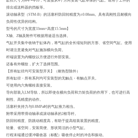
缸径尺寸为Φ4〜Φ10，可直接从4个方向安装气缸本体的气缸。请用于工件的
排出或送料器的挡板等。
滚动轴承型（STM-B）的活塞杆防回转精度为±0.08mm。具有高刚性且耐横向
负荷性优异的结构。
型号的尺寸为宽度33mm×高度15.5mm】
X轴、Z轴及附件可根据用途适当选择。
气缸开关集中收纳于缸体内，将气缸的全长缩短到的方形、省空间气缸。使用
时请注意避免对气缸施加横向负荷。
杆端设置为内螺纹以方便进行外部安装。
还备有外螺纹，扩大了选择范围。
【所有缸径均可安装型开关】（耐热型除外）
所有缸径・所有系列均可安装型的无触点・有触点开关。
可使用内六角螺栓直接安装。
导向部装入LM导轨，所以即使在横向负荷和力矩负荷的作用下，也可进行高
刚性、高精度的动作。
活塞杆夹持力与0.8MPa时的气缸推力相当。
附带采用带滑动轴承或滚动轴承的2根导杆。
防回转精度、防跳动精度高，有助于提高组装装置的精度。
轻量、省空间，安装简便、形状简洁的小型气缸。
行程末端通过缓冲吸收器（标配）吸收停止时的冲击和振动。