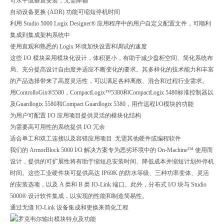
可水平或垂直安装，无需降额
自动设备更换 (ADR) 功能可缩短停机时间
利用 Studio 5000 Logix Designer® 应用程序中的用户自定义配置文件，可顺利
集成到集成架构系统中
使用直观和熟悉的 Logix 环境加快设置和调试的速度
这些 I/O 模块采用模块化设计，体积更小，有助于减少盘柜空间、简化系统布
局、充分提高设计自由度并适应不断变化的要求。其多样化的技术能力和丰富
的产品选择带来了高度灵活性，可以满足各种离散、混合和过程行业需求。
用ControlloGix®5580，CompactLogix™5380和CompactLogix 5480标准控制器以
及Guardlogix 5580和Compact Guardlogix 5380，用作远程I/O模块的功能
为用户可配置 I/O 应用项目提供灵活的模块化结构
为需要高可用性的系统提供 I/O 冗余
适合单工和双工连接以及容错应用项目 无需其他硬件或编程软件
我们的 ArmorBlock 5000 I/O 解决方案专为恶劣环境中的 On-Machine™ 使用而
设计，提供的可扩展性将有助于缩短总安装时间、降低成本并缩短计划外停机
时间。这些工业硬件块可提供高达 IP69K 的防水等级、三种功率变体、灵活
的安装选项，以及 A 类和 B 类 IO-Link 端口。此外，分布式 I/O 块与 Studio
5000® 设计软件集成，以实现的性能和制造简易性。
通过无缝 IO-Link 设备集成和更换来简化工程