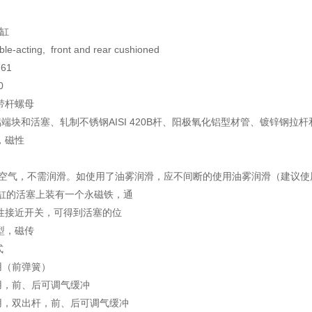
气缸
e-acting, front and rear cushioned
61
0
带杆螺母
ial铝端块和活塞、轧制不锈钢AISI 420B杆、阳极氧化铝型材管、镀锌钢拉
，磁性
空气，不需润滑。如使用了油雾润滑，应不间断的使用油雾润滑（建议使用 IS
气缸的活塞上装有一个永磁铁，通
性接近开关，可得到活塞的位
准型，磁传
式
作用（前弹簧）
作用，前、后可调气缓冲
作用，双出杆，前、后可调气缓冲