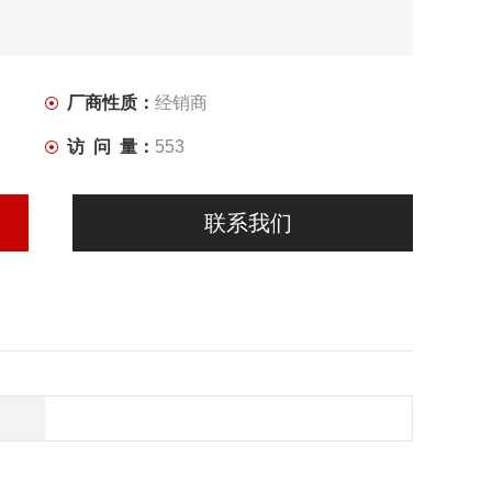
版本带烧结青铜衬套，适用于侧向载荷高的情况；QCB版
环应用
厂商性质：
经销商
访 问 量：
553
联系我们