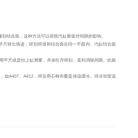
修刮结合面，这种方法可以排除汽缸垂弧对间隙的影响。
平尺研出痕迹，研刮焊道和结合面在同一平面内。汽缸结合面
后用平尺或是扣上缸测量，并涂红丹研刮，直到消除间隙。此操
如A407、A412，焊后用石棉布覆盖保温缓冷。待冷却室温