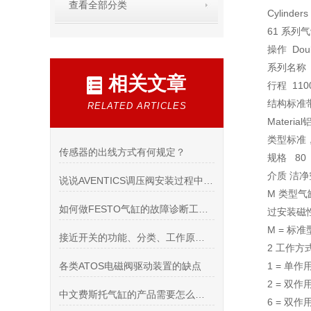
查看全部分类
Cylinders
61 系列
操作
Doubl
系列名称
相关文章
行程
110
结构标准
RELATED ARTICLES
Mater
类型标准
传感器的出线方式有何规定？
规格 80
介质 洁净
说说AVENTICS调压阀安装过程中需注意的事项
M 类型
如何做FESTO气缸的故障诊断工作？
过安装磁
M = 标
接近开关的功能、分类、工作原理和选型
2 工作方
各类ATOS电磁阀驱动装置的缺点
1 = 单
2 = 双
中文费斯托气缸的产品需要怎么辩解是真是假
6 = 双