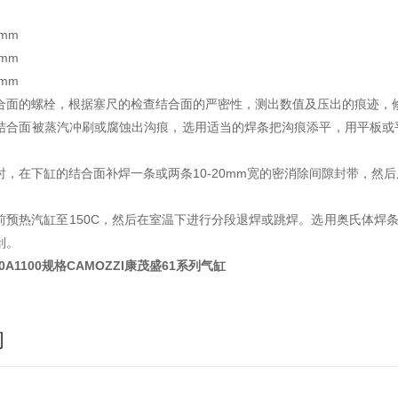
 mm
 mm
 mm
合面的螺栓，根据塞尺的检查结合面的严密性，测出数值及压出的痕迹，
结合面被蒸汽冲刷或腐蚀出沟痕，选用适当的焊条把沟痕添平，用平板或
时，在下缸的结合面补焊一条或两条10-20mm宽的密消除间隙封带，然
前预热汽缸至150C，然后在室温下进行分段退焊或跳焊。选用奥氏体焊条，
刮。
80A1100规格CAMOZZI康茂盛61系列气缸
询