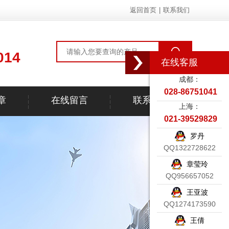
返回首页
|
联系我们
014
在线客服
成都：
028-86751041
章
在线留言
联系我们
上海：
021-39529829
罗丹
QQ1322728622
章莹玲
QQ956657052
王亚波
QQ1274173590
王倩