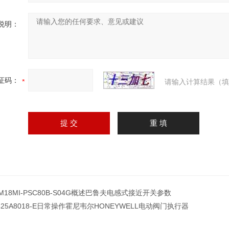
说明：
证码：
请输入计算结果（填
 M18MI-PSC80B-S04G概述巴鲁夫电感式接近开关参数
425A8018-E日常操作霍尼韦尔HONEYWELL电动阀门执行器