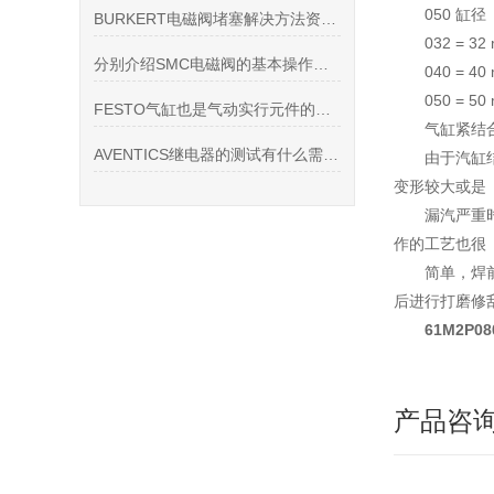
050 缸径
BURKERT电磁阀堵塞解决方法资料有哪些？
032 = 32
分别介绍SMC电磁阀的基本操作规程您需要了解
040 = 40
050 = 50
FESTO气缸也是气动实行元件的一种
气缸紧结
AVENTICS继电器的测试有什么需要注意
由于汽缸
变形较大或是
漏汽严重
作的工艺也很
简单，焊
后进行打磨修
61M2P0
产品咨