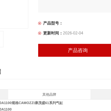
带集成导轨的气缸系列，有两种版本：QCT
本带直线滚珠轴承，适用于高精度和快速循
产品型号：
更新时间：
2026-02-04
产品咨询
绍
其他品牌
80A1100规格CAMOZZI康茂盛61系列气缸
0A1100