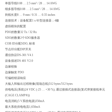
单股导线
0.08 … 2.5 mm² / 28 … 14 AWG
细多股导线
0.08 … 2.5 mm² / 28 … 14 AWG
剥线长度
8 … 9 mm / 0.31 … 0.35 inches
连接技术：设备配置
1 x 针型连接器；4极
虚拟模块的配置
PDO的数量
32 Tx / 32 Rx
SDO的数量
2个SDO服务器
COB ID分配
SDO, 标准
节点ID分配
DIP开关
通信协议
DS-301 V4.1
设备描述
DS 401 V2.0
边缘校验
边缘触发 PDO
可编程错误响应
大输入和输出过程映像(现场总线)
512 bytes/512 bytes
供电电压(系统)
24 VDC (-25 … +30 %); 通过接插式连接器(笼式弹簧接线单元
(CAGE CLAMP®))
电流消耗(5 V系统电源)
350mA
最大系统供电电流
1,650mA