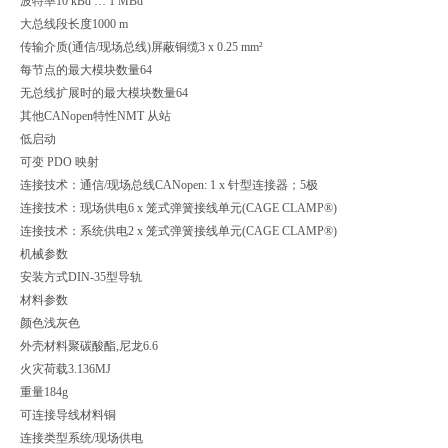
波特率
10 kBd … 1 MBd
大总线段长度
1000 m
传输介质(通信/现场总线)
屏蔽铜缆3 x 0.25 mm²
每节点的最大模块数量
64
无总线扩展时的最大模块数量
64
其他CANopen特性
NMT 从站
低启动
可变 PDO 映射
连接技术：通信/现场总线
CANopen: 1 x 针型连接器；5极
连接技术：现场供电
6 x 笼式弹簧接线单元(CAGE CLAMP®)
连接技术：系统供电
2 x 笼式弹簧接线单元(CAGE CLAMP®)
机械参数
安装方式
DIN-35型导轨
材料参数
颜色
浅灰色
外壳材料
聚碳酸酯,尼龙6.6
火灾荷载
3.136MJ
重量
184g
可连接导线材料
铜
连接类型
系统/现场供电