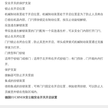
安全开关的保护支架
锁止在开启位置
机械制动装置处于开启位置。机械制动装置处于开启位置是为了防止人员将自
己锁在机器内部。门闩滑块锁定在制动位置。按压止动旋钮解锁。
应急逃生解锁装置
带应急逃生解锁装置的门闩配有一个应急逃生杆，可从安全门内部打开门闩。
锁止在关闭位置
门闩锁止在闭合位置，防止其意外开启。球头或弹簧式机械制动装置通过克服
弹簧力打开。
门类型和门铰链
适用于铰链门或移门；适用于左开和右开式铰链门；有门挡块，门不能向内打
开。
保护支架
接触器可防止开关受损
集成的挂锁装置
借助集成的挂锁装置，可将门闩固定在开启位置，例如使用挂锁。可以防止人
员被意外锁在危险区域内。
德国EUCHNER安士能安全开关开启设置