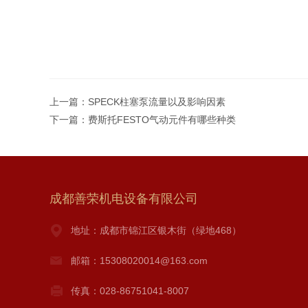
上一篇：
SPECK柱塞泵流量以及影响因素
下一篇：
费斯托FESTO气动元件有哪些种类
成都善荣机电设备有限公司
地址：成都市锦江区银木街（绿地468）
邮箱：15308020014@163.com
传真：028-86751041-8007