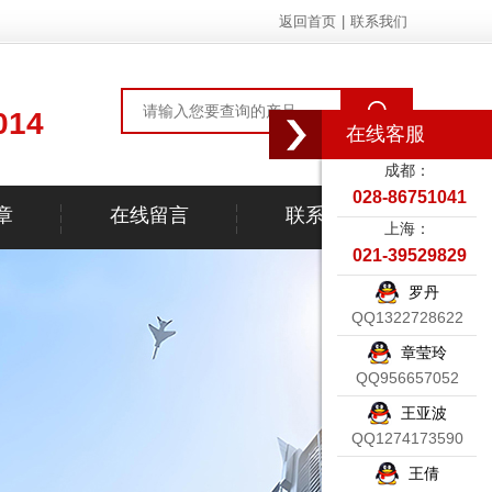
返回首页
|
联系我们
014
在线客服
成都：
028-86751041
章
在线留言
联系我们
上海：
021-39529829
罗丹
QQ1322728622
章莹玲
QQ956657052
王亚波
QQ1274173590
王倩