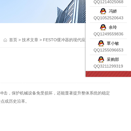
QQ1214025068
冯娇
QQ1052520643
余玲
QQ1249559836
首页
>
技术文章
> FESTO缓冲器的现代应用与技术创新
覃小敏
QQ1255096653
采购部
QQ3211299319
冲击，保护机械设备免受损坏，还能显著提升整体系统的稳定
特点或历史沿革。