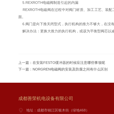
5.REXROTH电磁阀制造引起的内漏
REXROTH电磁阀在过程中对阀门材质、加工工艺、装
面。
6.阀门是向下推关闭型式，执行机构的推力不够大，在没
解决办法：更换大推力的执行机构，或该为平衡型阀芯
上一篇：
在安装FESTO缓冲器的时候应注意哪些事项呢
下一篇：
NORGREN电磁阀的安装及防腐之间有什么区别
成都善荣机电设备有限公司
地址：成都市锦江区银木街（绿地468）