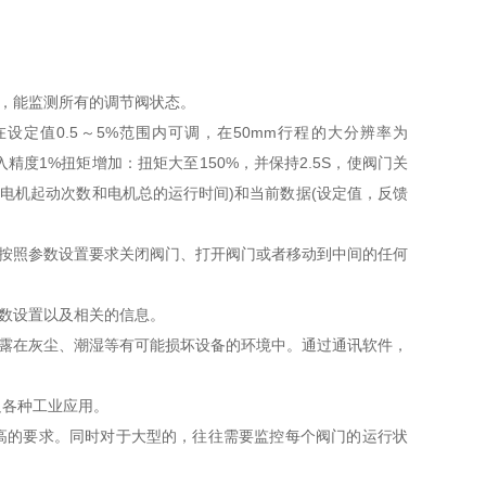
，能监测所有的调节阀状态。
区在设定值0.5～5%范围内可调，在50mm行程的大分辨率为
输入精度1%扭矩增加：扭矩大至150%，并保持2.5S，使阀门关
(电机起动次数和电机总的运行时间)和当前数据(设定值，反馈
按照参数设置要求关闭阀门、打开阀门或者移动到中间的任何
数设置以及相关的信息。
露在灰尘、潮湿等有可能损坏设备的环境中。通过通讯软件，
足各种工业应用。
高的要求。同时对于大型的，往往需要监控每个阀门的运行状