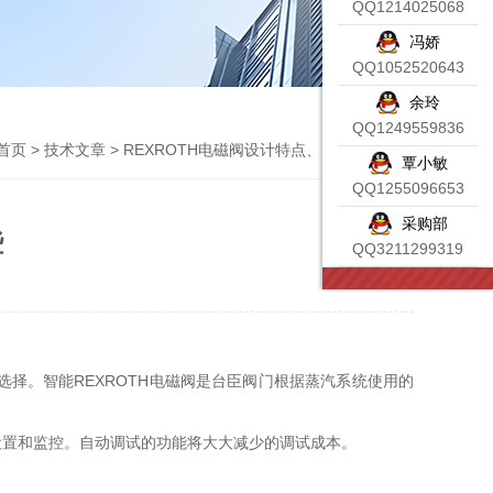
QQ1214025068
冯娇
QQ1052520643
余玲
QQ1249559836
首页
>
技术文章
> REXROTH电磁阀设计特点、资料各分哪些
覃小敏
QQ1255096653
采购部
些
QQ3211299319
择。智能REXROTH电磁阀是台臣阀门根据蒸汽系统使用的
设置和监控。自动调试的功能将大大减少的调试成本。