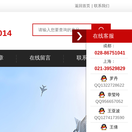
返回首页
|
联系我们
014
在线客服
成都：
028-86751041
章
在线留言
联系我们
上海：
021-39529829
罗丹
QQ1322728622
章莹玲
QQ956657052
王亚波
QQ1274173590
王倩