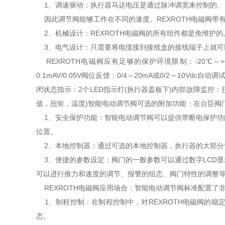
1、调速驱动：执行器马达电压是通过脉冲调宽来控制的。
因此调节阀能够工作在不同的速度。REXROTH电磁阀带
2、机械设计：REXROTH电磁阀的所有组件都是免维护
3、电气设计：只需要将电缆接到接线盒的接线端子上就可
REXROTH电磁阀应有足够的保护环境限制：-20℃～+6
0.1mAV/0.05V阀位反馈：0/4～20mA或0/2～1
闭状态指示：2个LED指示灯(执行器盖板下)内部故障监控
值，扭矩，温度)智能电动调节阀可选的附加功能：在台臣阀
1、安全保护功能：智能电动调节阀可以提供带断电保护功
位置。
2、本地控制器：通过可选的本地控制器，执行器的大部分
3、便捷的参数设定：阀门的一般参数可以通过数字LCD
可以进行推力和速度的调节、报警的组态、阀门特性的调整
REXROTH电磁阀应用场合：智能电动调节阀标准配置了
1、制程控制：在制程控制中，对REXROTH电磁阀的
态。