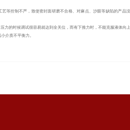
配工艺等控制不严，致使密封面研磨不合格、对麻点、沙眼等缺陷的产品没
有压力的时候调试很容易就达到全关位，而有下推力时，不能克服液体向
以减小介质不平衡力。