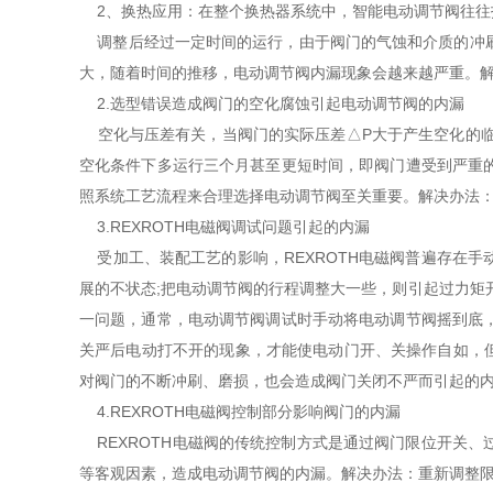
2、换热应用：在整个换热器系统中，智能电动调节阀往往
调整后经过一定时间的运行，由于阀门的气蚀和介质的冲刷
大，随着时间的推移，电动调节阀内漏现象会越来越严重。
2.选型错误造成阀门的空化腐蚀引起电动调节阀的内漏
空化与压差有关，当阀门的实际压差△P大于产生空化的临
空化条件下多运行三个月甚至更短时间，即阀门遭受到严重
照系统工艺流程来合理选择电动调节阀至关重要。解决办法
3.REXROTH电磁阀调试问题引起的内漏
受加工、装配工艺的影响，REXROTH电磁阀普遍存在
展的不状态;把电动调节阀的行程调整大一些，则引起过力矩
一问题，通常，电动调节阀调试时手动将电动调节阀摇到底
关严后电动打不开的现象，才能使电动门开、关操作自如，但
对阀门的不断冲刷、磨损，也会造成阀门关闭不严而引起的
4.REXROTH电磁阀控制部分影响阀门的内漏
REXROTH电磁阀的传统控制方式是通过阀门限位开关
等客观因素，造成电动调节阀的内漏。解决办法：重新调整