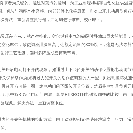
扮演者为关键的。通过对蒸汽的控制，为工业制程和楼宇自动化提供温度
、阀芯与阀座产生磨损、内部部件老化等原因，则会出现电动调节阀行
解决办法：重新调整执行器，并定期进行维护、校正即可。
界压差△Pc，就产生空化，空化过程中气泡破裂时释放出巨大的能量，
的空化腐蚀，致使阀座泄漏量高可达额定流量的30%以上，这是无法弥补
：进行工艺改进，选用多降压或套筒调节阀。
手动关严后电动打不开的现象，如通过上下限位开关的动作位置把电动调节
开关保护动作;如果将过力矩开关的动作值调整的大一些，则出现撞坏减
，再往开方向摇一圈，定电动门的下限位开关位置，然后将电动调节阀开
无形中就引起了电动门内漏。即使REXROTH电磁阀调整的比较，由
内漏现象。解决办法：重新调整限位。
、过力矩开关等机械的控制方式，由于这些控制元件受环境温度、压力、湿
限位。