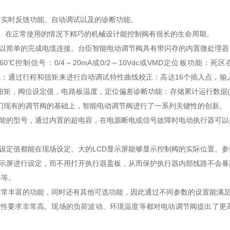
有实时反馈功能、自动调试以及的诊断功能。
的。在正常使用的情况下精巧的机械设计能控制阀有很长的生命周期。
以简单的完成电缆连接。台臣智能电动调节阀具有带闪存的内置微处理器
0℃控制信号：0/4～20mA或0/2～10Vdc或VMD定位板功能：死
0Vdc自动调试：通过行程和扭矩来进行自动调试特性曲线校正：高达16个插入点，
：扭矩，阀位设定值，电路板温度，定位偏差诊断功能：存储累计运行数据
门现有的调节阀的基础上，智能电动调节阀进行了一系列关键性的创新。
能的型号，通过内置的超电容，在电源断电或信号故障时电动执行器可以
设定值都能在现场设定。大的LCD显示屏能够显示控制阀的实际位置、参
显示屏进行设定，而不用打开执行器盖板，从而保护执行器内部线路不会暴
等等。
非常丰富的功能，同时还有其他可选功能，因此通过不同参数的设置能满
稳定性要求非常高。现场的负荷波动、环境温度等都对电动调节阀提出了更