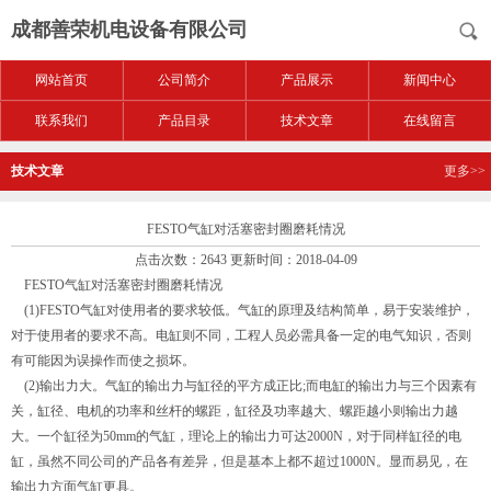
成都善荣机电设备有限公司
网站首页
公司简介
产品展示
新闻中心
联系我们
产品目录
技术文章
在线留言
技术文章
更多>>
FESTO气缸对活塞密封圈磨耗情况
点击次数：2643 更新时间：2018-04-09
FESTO气缸对活塞密封圈磨耗情况
(1)FESTO气缸对使用者的要求较低。气缸的原理及结构简单，易于安装维护，
对于使用者的要求不高。电缸则不同，工程人员必需具备一定的电气知识，否则
有可能因为误操作而使之损坏。
(2)输出力大。气缸的输出力与缸径的平方成正比;而电缸的输出力与三个因素有
关，缸径、电机的功率和丝杆的螺距，缸径及功率越大、螺距越小则输出力越
大。一个缸径为50mm的气缸，理论上的输出力可达2000N，对于同样缸径的电
缸，虽然不同公司的产品各有差异，但是基本上都不超过1000N。显而易见，在
输出力方面气缸更具。