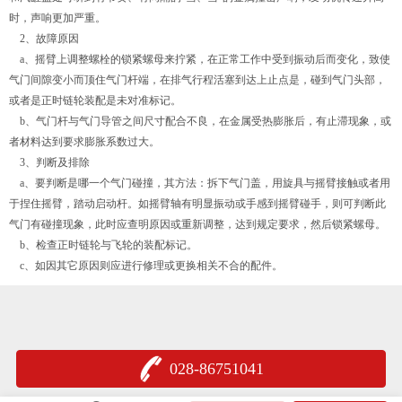
时，声响更加严重。
2、故障原因
a、摇臂上调整螺栓的锁紧螺母来拧紧，在正常工作中受到振动后而变化，致使
气门间隙变小而顶住气门杆端，在排气行程活塞到达上止点是，碰到气门头部，
或者是正时链轮装配是未对准标记。
b、气门杆与气门导管之间尺寸配合不良，在金属受热膨胀后，有止滞现象，或
者材料达到要求膨胀系数过大。
3、判断及排除
a、要判断是哪一个气门碰撞，其方法：拆下气门盖，用旋具与摇臂接触或者用
于捏住摇臂，踏动启动杆。如摇臂轴有明显振动或手感到摇臂碰手，则可判断此
气门有碰撞现象，此时应查明原因或重新调整，达到规定要求，然后锁紧螺母。
b、检查正时链轮与飞轮的装配标记。
c、如因其它原因则应进行修理或更换相关不合的配件。
028-86751041