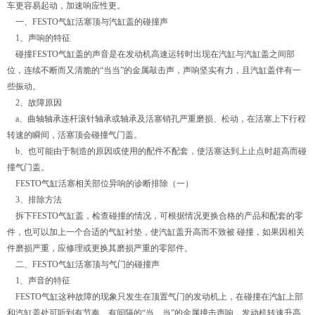
车更容易起动，加速响应性更。
一、FESTO气缸活塞顶与汽缸盖的碰撞声
1、声响的特征
碰撞FESTO气缸盖的声音是在发动机高速运转时出现在汽缸与汽缸盖之间部
位，连续不断而又清脆的“当当”的金属敲击声，声响坚实有力，且汽缸盖伴有一
些振动。
2、故障原因
a、曲轴轴承连杆滚针轴承或轴承及活塞销孔严重磨损、松动，在活塞上下行程
转速的瞬间，活塞顶会碰撞气门盖。
b、也可能由于制造的原因或使用的配件不配套，使活塞达到上止点时超高而碰
撞气门盖。
FESTO气缸活塞相关部位异响的诊断排除（一）
3、排除方法
拆下FESTO气缸盖，检查碰撞的情况，可根据情况更换合格的产品和配套的零
件，也可以加上一个合适的气缸衬垫，使汽缸盖升高而不致被 碰撞，如果因相关
件磨损严重，应修理或更换其磨损严重的零部件。
二、FESTO气缸活塞顶与气门的碰撞声
1、声音的特征
FESTO气缸这种故障的现象只发生在顶置气门的发动机上，在碰撞在汽缸上部
和汽缸盖处可听到有节奏、有间隔的“当、当”的金属撞击声响，发动机转速升高