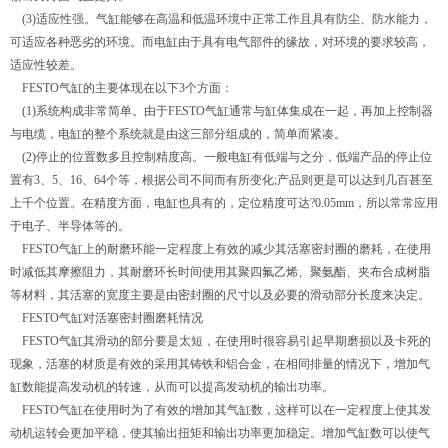
(3)适应性强。气缸能够在高温和低温环境中正常工作且具有防尘、防水能力，
可适应各种恶劣的环境。而电缸由于具有电气部件的缘故，对环境的要求较高，
适应性较差。
FESTO气缸的主要体现在以下3个方面：
(1)系统构成非常简单。由于FESTO气缸通常与缸体集成在一起，再加上控制器
与电缆，电缸的整个系统就是由这三部分组成的，简单而紧凑。
(2)停止的位置数多且控制精度高。一般电缸有低端与之分，低端产品的停止位
置有3、5、16、64个等，根据公司不同而有所变化;产品则更是可以达到几百甚至
上千个位置。在精度方面，电缸也具有的，定位精度可达?0.05mm，所以常常应用
于电子、半导体等的。
FESTO气缸上的耐磨环能一定程度上有效的减少其活塞密封圈的磨耗，在使用
时减低其摩擦阻力，其耐磨环长时间使用其聚四氟乙烯、聚氨酯、夹布合成树脂
等材料，其活塞的宽度主要是由密封圈的尺寸以及必要的滑动部分长度来决定。
FESTO气缸对活塞密封圈磨耗情况
FESTO气缸其滑动的部分要是太短，在使用时很容易引起早期磨损以及卡死的
现象，活塞的材质是有效的采用其铸铁和铝合金，在相同排量的情况下，增加气
缸数能提高发动机的转速，从而可以提高发动机的输出功率。
FESTO气缸在使用时为了有效的增加其气缸数，这样可以在一定程度上使其发
动机运转会更加平稳，使其输出扭矩和输出功率更加稳定。增加气缸数可以使气